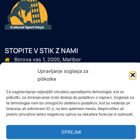
STOPITE V STIK Z NAMI
Borova vas 1, 2000, Maribor
+386 40464 779
Upravljanje soglasja za
piškotke
info@trend-prima.com
Za zagotavljanje najboljših izkušenj uporabljamo tehnologije, kot so
piškotki, za shranjevanje in/ali dostop do podatkov o napravi. Soglasje za
te tehnologije nam bo omogočilo obdelavo podatkov, kot so vedenje pri
brskanju ali edinstveni ID-ji, na tem spletnem mestu. Neprivolitev ali
preklic privolitve lahko negativno vpliva na nekatere funkcije in lastnosti.
SPREJMI